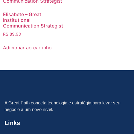
Elisabete – Great
Institutional
Communication Strategist
R$
89,90
Adicionar ao carrinho
A
Great Path
conecta tecnologia e estratégia para levar seu
negócio a um novo nível.
Links