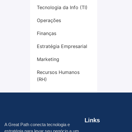
Tecnologia da Info (TI)
Operações
Finanças
Estratégia Empresarial
Marketing
Recursos Humanos
(RH)
Links
A
Great Path
conecta tecnologia e
estratégia para levar seu negócio a um